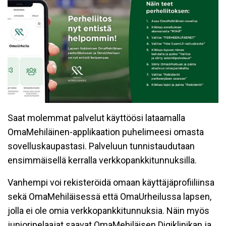
Saat molemmat palvelut käyttöösi lataamalla
OmaMehiläinen-applikaation puhelimeesi omasta
sovelluskaupastasi. Palveluun tunnistaudutaan
ensimmäisellä kerralla verkkopankkitunnuksilla.
Vanhempi voi rekisteröidä omaan käyttäjäprofiiliinsa
sekä OmaMehiläisessä että OmaUrheilussa lapsen,
jolla ei ole omia verkkopankkitunnuksia. Näin myös
junioripelaajat saavat OmaMehiläisen Digiklinikan ja