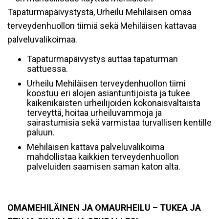
Tapaturmapäivystystä, Urheilu Mehiläisen omaa
terveydenhuollon tiimiä sekä Mehiläisen kattavaa
palveluvalikoimaa.
Tapaturmapäivystys auttaa tapaturman
sattuessa.
Urheilu Mehiläisen terveydenhuollon tiimi
koostuu eri alojen asiantuntijoista ja tukee
kaikenikäisten urheilijoiden kokonaisvaltaista
terveyttä, hoitaa urheiluvammoja ja
sairastumisia sekä varmistaa turvallisen kentille
paluun.
Mehiläisen kattava palveluvalikoima
mahdollistaa kaikkien terveydenhuollon
palveluiden saamisen saman katon alta.
OMAMEHILÄINEN JA OMAURHEILU – TUKEA JA