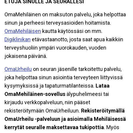
ETUJA SINULLE JA SEURALLESI
OmaMehiläinen on maksuton palvelu, joka helpottaa
sinun ja perheesi terveysasioiden hoitamista.
OmaMehiläisen
kautta käytössäsi on mm.
Digiklinikan
etävastaanotto, josta saat apua kaikkiin
terveyshuoliin ympäri vuorokauden, vuoden
jokaisena päivänä.
OmaUrheilu
on seuran jäsenille tarkoitettu palvelu,
joka helpottaa sinun asiointia terveyteen liittyvissä
kysymyksissä ja tapaturmatilanteissa.
Lataa
OmaMehiläinen-sovellus
älypuhelimeesi tai
kirjaudu verkkopalveluun, niin pääset
rekisteröitymään OmaUrheiluun.
Rekisteröitymällä
OmaUrheilu -palveluun ja asioimalla Mehiläisessä
kerrytät seuralle maksettavaa tukipottia
. Myös