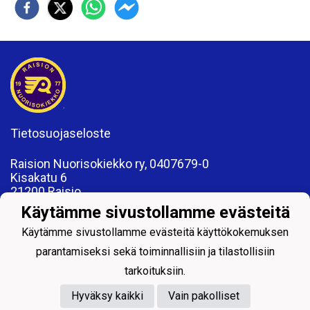
Tietosuojaseloste
Raision Nuorisokiekko ry, 0407679-0
Kisakatu 6
21200 Raisio
www.rnk.fi
Käytämme sivustollamme evästeitä
toimisto@rnk.fi
Käytämme sivustollamme evästeitä käyttökokemuksen
parantamiseksi sekä toiminnallisiin ja tilastollisiin
tarkoituksiin.
Hyväksy kaikki
Vain pakolliset
Powered by