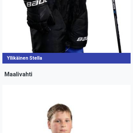
Yllikäinen Stella
Maalivahti