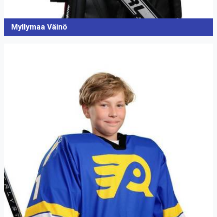
Myllymaa Väinö