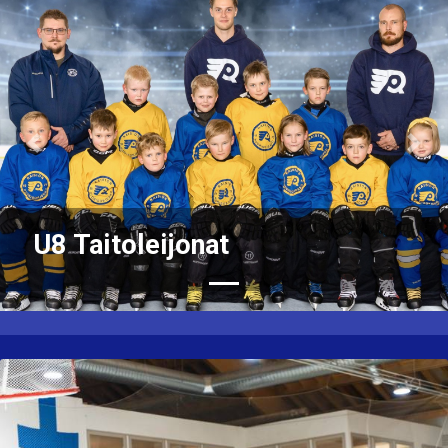
Previous
Nex
U8 Taitoleijonat