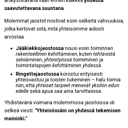
analysoitavana vaan ennen kaikkea
yhdessä
saavutettavana suuntana
.
Molemmat jaostot nostivat esiin selkeitä vahvuuksia,
jotka kertovat siitä, mitä yhteisömme aidosti
arvostaa.
Jääkiekkojaostossa
nousi esiin
toiminnan
rakenteellinen kehittäminen
, kuten
tehtävistä
selviäminen
,
yhteistyössä toimiminen
ja
toimintatapojen kehittäminen yhdessä
.
Ringettejaostossa
korostui erityisesti
yhteisvastuu ja toisten tukeminen
– halu toimia
niin, että
yhteiset tarpeet menevät yksilön edun
edelle
sekä
apua saa aina tarvittaessa
.
Yhdistävänä voimana molemmissa jaostoissa oli
selkeä viesti:
"Yhteisössäni on yhdessä tekemisen
meininki."