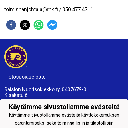
toiminnanjohtaja@rnk.fi / 050 477 4711
Tietosuojaseloste
Raision Nuorisokiekko ry, 0407679-0
Kisakatu 6
21200 Raisio
Käytämme sivustollamme evästeitä
www.rnk.fi
toimisto@rnk.fi
Käytämme sivustollamme evästeitä käyttökokemuksen
parantamiseksi sekä toiminnallisiin ja tilastollisiin