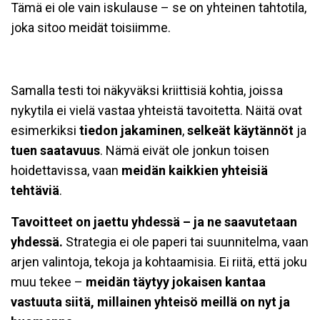
Tämä ei ole vain iskulause – se on yhteinen tahtotila,
joka sitoo meidät toisiimme.
Samalla testi toi näkyväksi kriittisiä kohtia, joissa
nykytila ei vielä vastaa yhteistä tavoitetta. Näitä ovat
esimerkiksi
tiedon jakaminen
,
selkeät käytännöt
ja
tuen saatavuus
. Nämä eivät ole jonkun toisen
hoidettavissa, vaan
meidän kaikkien yhteisiä
tehtäviä
.
Tavoitteet on jaettu yhdessä – ja ne saavutetaan
yhdessä.
Strategia ei ole paperi tai suunnitelma, vaan
arjen valintoja, tekoja ja kohtaamisia. Ei riitä, että joku
muu tekee –
meidän täytyy jokaisen kantaa
vastuuta siitä, millainen yhteisö meillä on nyt ja