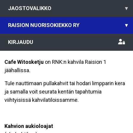
JAOSTOVALIKKO
▾
RAISION NUORISOKIEKKO RY
▾
KIRJAUDU
Cafe
Witosketju
on RNK:n kahvila Raision 1
jäähallissa.
Tule nauttimaan pullakahvit tai hodari limpparin kera
ja samalla voit seurata kentän tapahtumia
viihtyisissä kahvilatiloissamme.
Kahvion aukioloajat