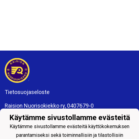
Tietosuojaseloste
Raision Nuorisokiekko ry, 0407679-0
Kisakatu 6
Käytämme sivustollamme evästeitä
21200 Raisio
www.rnk.fi
Käytämme sivustollamme evästeitä käyttökokemuksen
toimisto@rnk.fi
parantamiseksi sekä toiminnallisiin ja tilastollisiin