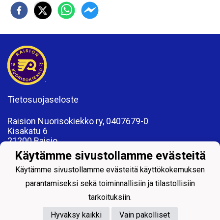
Tietosuojaseloste
Raision Nuorisokiekko ry, 0407679-0
Kisakatu 6
21200 Raisio
www.rnk.fi
Käytämme sivustollamme evästeitä
toimisto@rnk.fi
Käytämme sivustollamme evästeitä käyttökokemuksen
parantamiseksi sekä toiminnallisiin ja tilastollisiin
tarkoituksiin.
Hyväksy kaikki
Vain pakolliset
Powered by