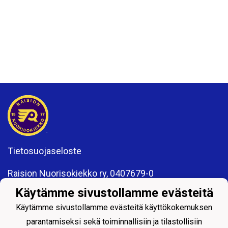
Tietosuojaseloste
Raision Nuorisokiekko ry, 0407679-0
Kisakatu 6
Käytämme sivustollamme evästeitä
21200 Raisio
www.rnk.fi
Käytämme sivustollamme evästeitä käyttökokemuksen
toimisto@rnk.fi
parantamiseksi sekä toiminnallisiin ja tilastollisiin