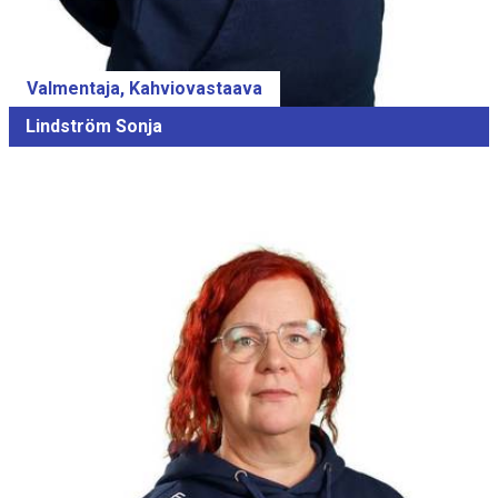
Valmentaja, Kahviovastaava
Lindström Sonja