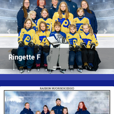
Previous
Nex
Ringette F