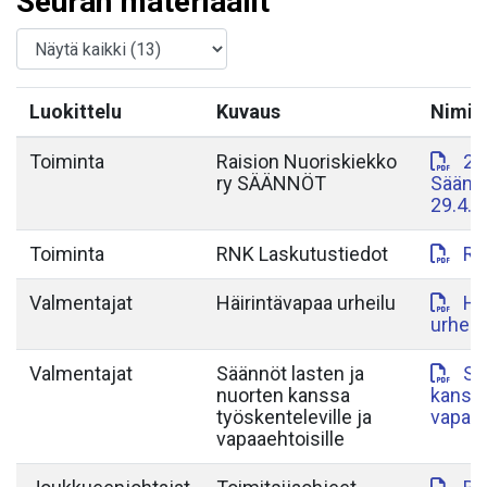
Seuran materiaalit
Luokittelu
Kuvaus
Nimi
Toiminta
Raision Nuoriskiekko
20
ry SÄÄNNÖT
Säänn
29.4.2
Toiminta
RNK Laskutustiedot
RN
Valmentajat
Häirintävapaa urheilu
Hä
urheil
Valmentajat
Säännöt lasten ja
Sä
nuorten kanssa
kanssa
työskenteleville ja
vapaae
vapaaehtoisille