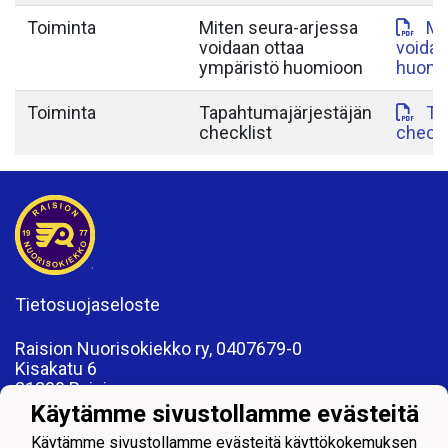
Toiminta
Miten seura-arjessa
Mi
voidaan ottaa
voidaa
ympäristö huomioon
huomi
Toiminta
Tapahtumajärjestäjän
Ta
checklist
checkl
Tietosuojaseloste
Raision Nuorisokiekko ry, 0407679-0
Kisakatu 6
21200 Raisio
www.rnk.fi
Käytämme sivustollamme evästeitä
toimisto@rnk.fi
Käytämme sivustollamme evästeitä käyttökokemuksen