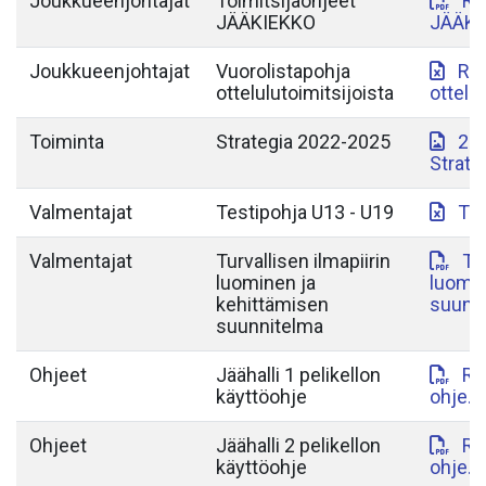
Joukkueenjohtajat
Toimitsijaohjeet
RN
JÄÄKIEKKO
JÄÄKI
Joukkueenjohtajat
Vuorolistapohja
RN
ottelulutoimitsijoista
ottelu
Toiminta
Strategia 2022-2025
20
Strate
Valmentajat
Testipohja U13 - U19
Tes
Valmentajat
Turvallisen ilmapiirin
Tur
luominen ja
luomin
kehittämisen
suunni
suunnitelma
Ohjeet
Jäähalli 1 pelikellon
Ra
käyttöohje
ohje.p
Ohjeet
Jäähalli 2 pelikellon
Ra
käyttöohje
ohje.p