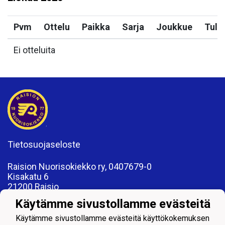
Pvm
Ottelu
Paikka
Sarja
Joukkue
Tulo
Ei otteluita
Tietosuojaseloste
Raision Nuorisokiekko ry, 0407679-0
Kisakatu 6
21200 Raisio
www.rnk.fi
Käytämme sivustollamme evästeitä
toimisto@rnk.fi
Käytämme sivustollamme evästeitä käyttökokemuksen