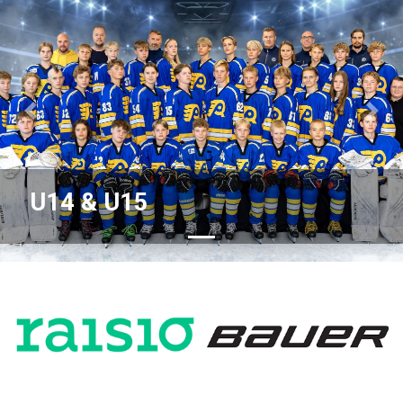
Previous
Nex
U14 & U15