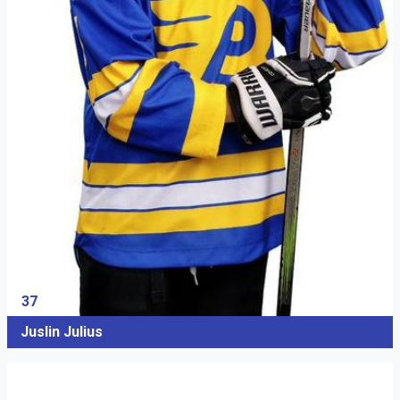
37
Juslin Julius