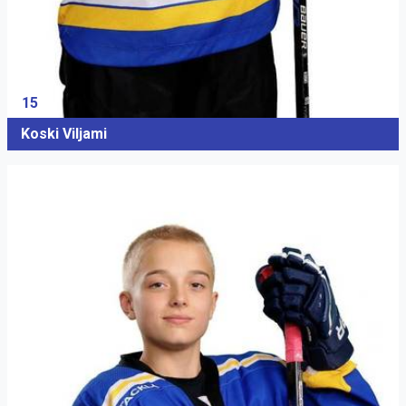
15
Koski Viljami