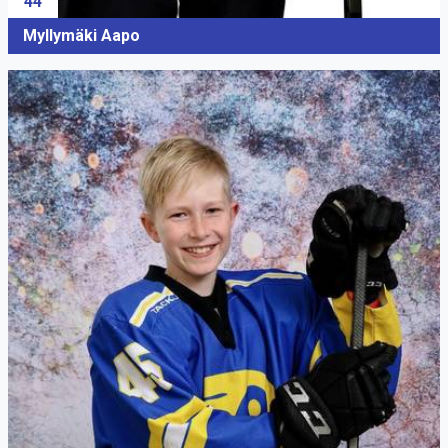
44
Myllymäki Aapo