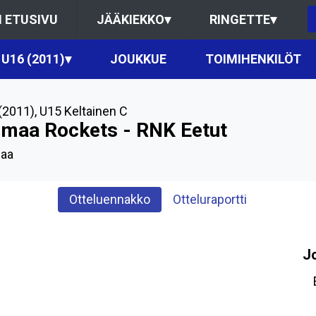
 ETUSIVU
JÄÄKIEKKO
▾
RINGETTE
▾
U16 (2011)
▾
JOUKKUE
TOIMIHENKILÖT
(2011)
,
U15 Keltainen C
imaa Rockets - RNK Eetut
aa
Otteluennakko
Otteluraportti
J