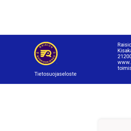
Raisi
Kisak
21200
www.r
toimi
Tietosuojaseloste