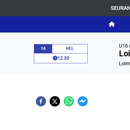
SEURAN
U16 
14
HEL
Lo
12.30
Loim