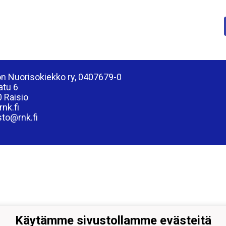
on Nuorisokiekko ry, 0407679-0
atu 6
 Raisio
nk.fi
sto@rnk.fi
Käytämme sivustollamme evästeitä