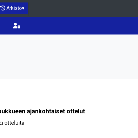
Arkisto
▾
oukkueen ajankohtaiset ottelut
Ei otteluita